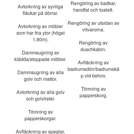
Rengöring av badkar,
Avtorkning av synliga
handfat och toalett.
fläckar på dörrar.
Rengöring av utsidan av
Avtorkning av möbler
vitvarorna.
som har fria ytor (högst
1,80m).
Rengöring av
duschkabin.
Dammsugning av
klädda/stoppade möbler.
Avfläckning av
badrumsdörr/badrumskå
Dammsugning av alla
p vid behov.
golv och mattor.
Tömning av
Avtorkning av alla golv
papperskorg.
och golvlister.
Tömning av
papperskorgar.
Avfläckning av speglar,